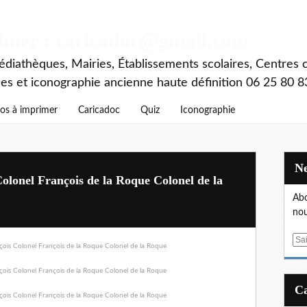
rimer : caricadoc@gmail.com
diathèques, Mairies, Établissements scolaires, Centres c
ces et iconographie ancienne haute définition 06 25 80 8
os à imprimer
Caricadoc
Quiz
Iconographie
olonel François de la Roque Colonel de la
Abo
nou
E
m
a
i
l