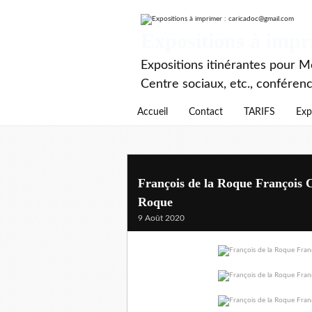
Expositions à imp
Expositions itinérantes pour Mé
Centre sociaux, etc., conféren
Accueil
Contact
TARIFS
Exp
François de la Roque François C
Roque
9 Août 2020