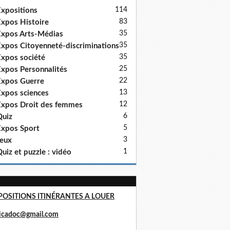
114
xpositions
83
xpos Histoire
35
xpos Arts-Médias
35
xpos Citoyenneté-discriminations
35
xpos société
25
xpos Personnalités
22
xpos Guerre
13
xpos sciences
12
xpos Droit des femmes
6
uiz
5
xpos Sport
3
eux
1
uiz et puzzle : vidéo
POSITIONS ITINÉRANTES A LOUER
ricadoc@gmail.com