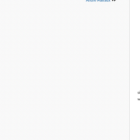
André Malraux
s
w