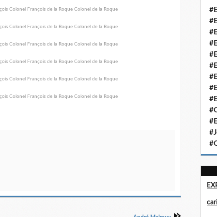
#E
#E
#E
#E
#E
#E
#E
#E
#E
#Q
#E
#J
#Q
EX
ca