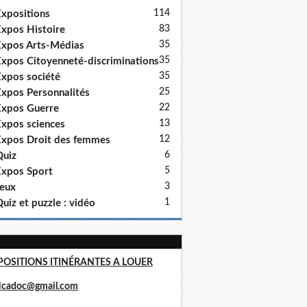
114
xpositions
83
xpos Histoire
35
xpos Arts-Médias
35
xpos Citoyenneté-discriminations
35
xpos société
25
xpos Personnalités
22
xpos Guerre
13
xpos sciences
12
xpos Droit des femmes
6
uiz
5
xpos Sport
3
eux
1
uiz et puzzle : vidéo
POSITIONS ITINÉRANTES A LOUER
ricadoc@gmail.com