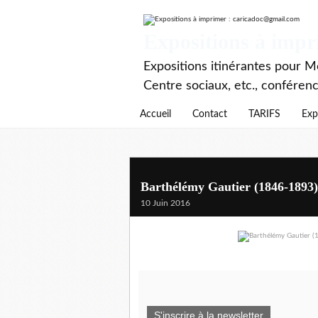
Expositions à imp
Expositions itinérantes pour Mé
Centre sociaux, etc., conféren
Accueil
Contact
TARIFS
Exp
Barthélémy Gautier (1846-1893),
10 Juin 2016
S'inscrire à la newsletter