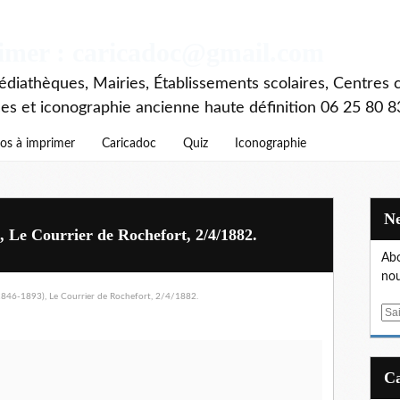
rimer : caricadoc@gmail.com
diathèques, Mairies, Établissements scolaires, Centres c
ces et iconographie ancienne haute définition 06 25 80 8
os à imprimer
Caricadoc
Quiz
Iconographie
 Le Courrier de Rochefort, 2/4/1882.
Abo
nou
E
m
a
i
l