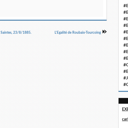
#E
#E
#E
#E
#E
 Saintes, 23/8/1885.
L'Egalité de Roubaix-Tourcoing
#E
#E
#E
#E
#Q
#E
#J
#Q
EX
ca