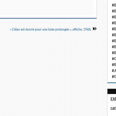
#E
#E
#E
#E
#E
« L'élan est donné pour une lutte prolongée », affiche, 1968.
#E
#E
#E
#E
#Q
#E
#J
#Q
EX
ca