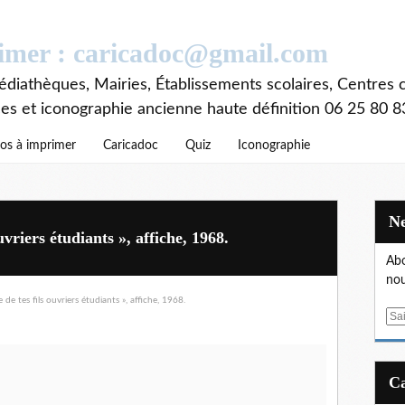
rimer : caricadoc@gmail.com
diathèques, Mairies, Établissements scolaires, Centres c
ces et iconographie ancienne haute définition 06 25 80 8
os à imprimer
Caricadoc
Quiz
Iconographie
uvriers étudiants », affiche, 1968.
Abo
nou
E
m
a
i
l