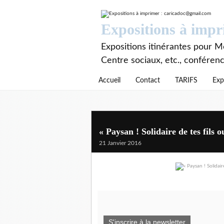
Expositions à imp
Expositions itinérantes pour Mé
Centre sociaux, etc., conféren
Accueil
Contact
TARIFS
Exp
« Paysan ! Solidaire de tes fils o
21 Janvier 2016
S'inscrire à la newsletter