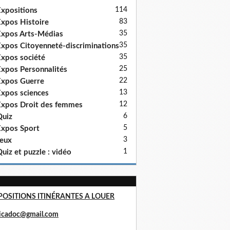
114
xpositions
83
xpos Histoire
35
xpos Arts-Médias
35
xpos Citoyenneté-discriminations
35
xpos société
25
xpos Personnalités
22
xpos Guerre
13
xpos sciences
12
xpos Droit des femmes
6
uiz
5
xpos Sport
3
eux
1
uiz et puzzle : vidéo
POSITIONS ITINÉRANTES A LOUER
ricadoc@gmail.com