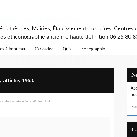
rimer : caricadoc@gmail.com
diathèques, Mairies, Établissements scolaires, Centres c
ces et iconographie ancienne haute définition 06 25 80 8
os à imprimer
Caricadoc
Quiz
Iconographie
, affiche, 1968.
Abo
nou
E
m
a
i
l