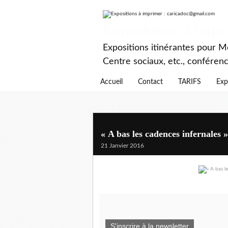
Expositions à imp
Expositions itinérantes pour Mé
Centre sociaux, etc., conféren
Accueil
Contact
TARIFS
Exp
« A bas les cadences infernales »
21 Janvier 2016
S'inscrire à la newsletter