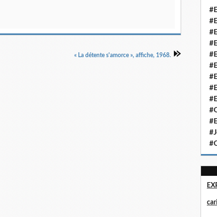
#E
#E
#E
#E
#E
« La détente s'amorce », affiche, 1968.
#E
#E
#E
#E
#Q
#E
#J
#Q
EX
ca