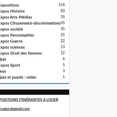
114
xpositions
83
xpos Histoire
35
xpos Arts-Médias
35
xpos Citoyenneté-discriminations
35
xpos société
25
xpos Personnalités
22
xpos Guerre
13
xpos sciences
12
xpos Droit des femmes
6
uiz
5
xpos Sport
3
eux
1
uiz et puzzle : vidéo
POSITIONS ITINÉRANTES A LOUER
ricadoc@gmail.com