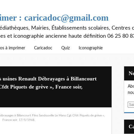
rimer : caricadoc@gmail.com
diathèques, Mairies, Établissements scolaires, Centres c
ces et iconographie ancienne haute définition 06 25 80 8
os à imprimer
Caricadoc
Quiz
Iconographie
 usines Renault Débrayages à Billancourt
fdt Piquets de grève », France soir,
Abo
nou
E
m
a
i
l