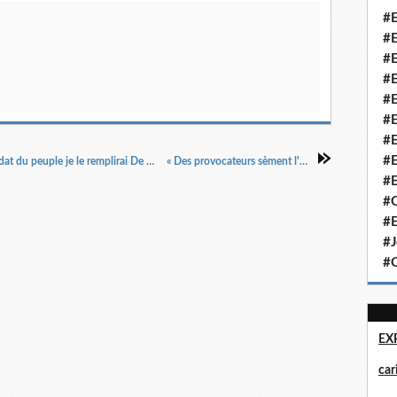
#E
#E
#E
#E
#E
#E
#E
#E
« De Gaulle : Je ne me retirerai pas J'ai un mandat du peuple je le remplirai De la Concorde à l'Étoile, plus de 600 000 manifestants », Le Figaro, 17/5/1968.
« Des provocateurs sèment l'émeute », France soir, 23/5/1968.
#E
#Q
#E
#J
#Q
EX
ca