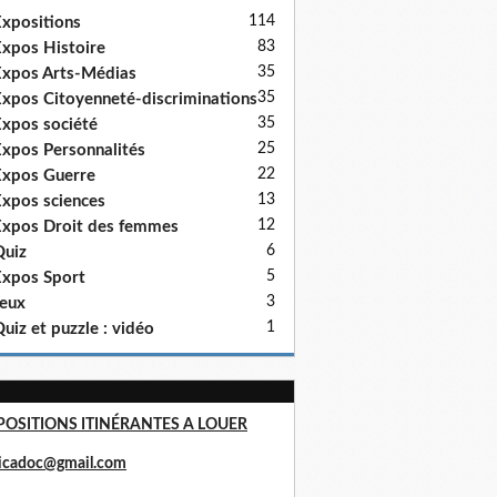
114
xpositions
83
xpos Histoire
35
xpos Arts-Médias
35
xpos Citoyenneté-discriminations
35
xpos société
25
xpos Personnalités
22
xpos Guerre
13
xpos sciences
12
xpos Droit des femmes
6
uiz
5
xpos Sport
3
eux
1
uiz et puzzle : vidéo
POSITIONS ITINÉRANTES A LOUER
ricadoc@gmail.com