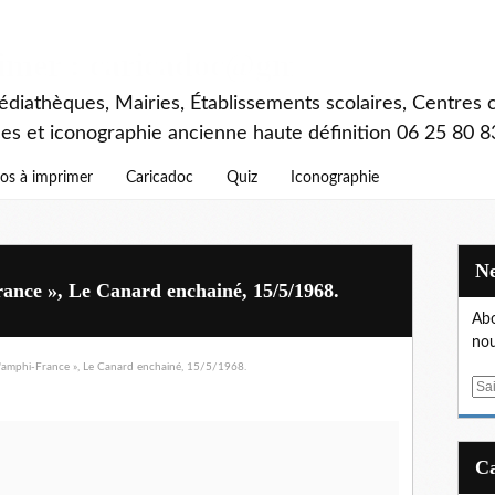
rimer : caricadoc@gmail.com
diathèques, Mairies, Établissements scolaires, Centres c
ces et iconographie ancienne haute définition 06 25 80 8
os à imprimer
Caricadoc
Quiz
Iconographie
rance », Le Canard enchainé, 15/5/1968.
Abo
nou
E
m
a
i
l