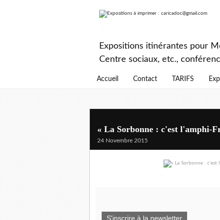
Expositions à imp
Expositions itinérantes pour Mé
Centre sociaux, etc., conféren
Accueil
Contact
TARIFS
Exp
« La Sorbonne : c'est l'amphi-F
24 Novembre 2015
S'inscrire à la newsletter