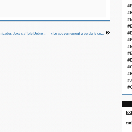
#E
#E
#E
#E
#E
« Comment de Gaulle a capitulé La nuit des barricades. Joxe s'affole Debré menace la radio. Une répression sauvage. De Gaulle désemparé La Sorbonne livrée à l'anarchie », Minute, 16/5/1968.
« Le gouvernement a perdu le contrôle de ses Facultés », Le Canard enchainé, 8/5/1968.
#E
#E
#E
#E
#Q
#E
#J
#Q
EX
ca