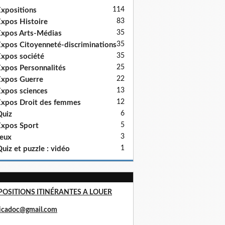
114
xpositions
83
xpos Histoire
35
xpos Arts-Médias
35
xpos Citoyenneté-discriminations
35
xpos société
25
xpos Personnalités
22
xpos Guerre
13
xpos sciences
12
xpos Droit des femmes
6
uiz
5
xpos Sport
3
eux
1
uiz et puzzle : vidéo
POSITIONS ITINÉRANTES A LOUER
ricadoc@gmail.com