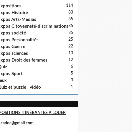
114
xpositions
83
xpos Histoire
35
xpos Arts-Médias
35
xpos Citoyenneté-discriminations
35
xpos société
25
xpos Personnalités
22
xpos Guerre
13
xpos sciences
12
xpos Droit des femmes
6
uiz
5
xpos Sport
3
eux
1
uiz et puzzle : vidéo
POSITIONS ITINÉRANTES A LOUER
ricadoc@gmail.com