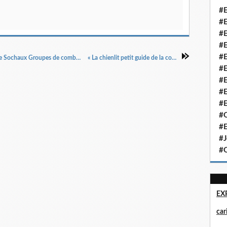
#E
#E
#E
#E
#E
« Manifestations interdites dans toute la France Sochaux Groupes de combat et milices privées dissous étudiants élections », France soir, 13/6/1968.
« La chienlit petit guide de la contestation », Le Crapouillot, 5/1969.
#E
#E
#E
#E
#Q
#E
#J
#Q
EX
ca