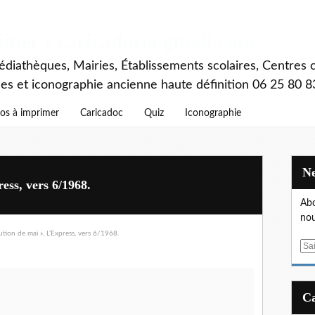
rimer : caricadoc@gmail.com
diathèques, Mairies, Établissements scolaires, Centres c
ces et iconographie ancienne haute définition 06 25 80 8
os à imprimer
Caricadoc
Quiz
Iconographie
ess, vers 6/1968.
Abo
nou
E
m
a
i
l