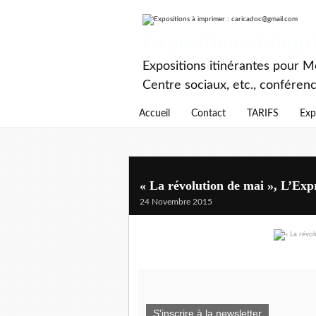
Expositions à imp
Expositions itinérantes pour Mé
Centre sociaux, etc., conféren
Accueil
Contact
TARIFS
Exp
« La révolution de mai », L’Expr
24 Novembre 2015
S'inscrire à la newsletter