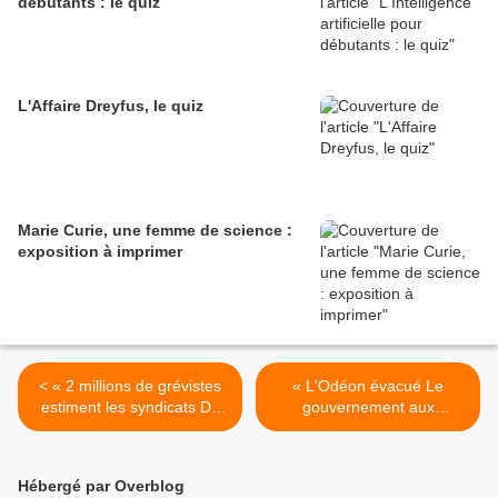
débutants : le quiz
L'Affaire Dreyfus, le quiz
Marie Curie, une femme de science :
exposition à imprimer
< « 2 millions de grévistes
« L'Odéon évacué Le
estiment les syndicats De
gouvernement aux
gaulle est rentré Les
étudiants Réformons
cinéastes ont débrayé »,
maintenant l'université
Journal du dimanche,
ensemble taxis les artisans
Hébergé par Overblog
19/5/1968.
sont partisans de la reprise