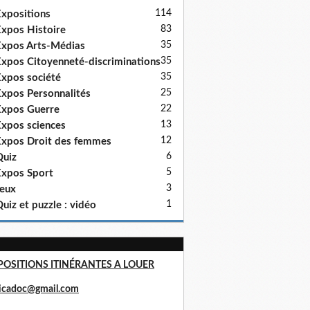
114
xpositions
83
xpos Histoire
35
xpos Arts-Médias
35
xpos Citoyenneté-discriminations
35
xpos société
25
xpos Personnalités
22
xpos Guerre
13
xpos sciences
12
xpos Droit des femmes
6
uiz
5
xpos Sport
3
eux
1
uiz et puzzle : vidéo
POSITIONS ITINÉRANTES A LOUER
ricadoc@gmail.com