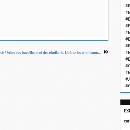
#E
#E
#E
#E
#E
#E
#E
#E
« Vive la juste lutte des étudiants Union des travailleurs et des étudiants. Libérez les emprisonnés levez les sanctions Grimaud, Roche, Peyrefitte et fouchet à la porte Contre le pouvoir des monopoles et contre le fascisme », Humanité nouvelle, 16/5/1968.
#E
#Q
#E
#J
#Q
EX
ca