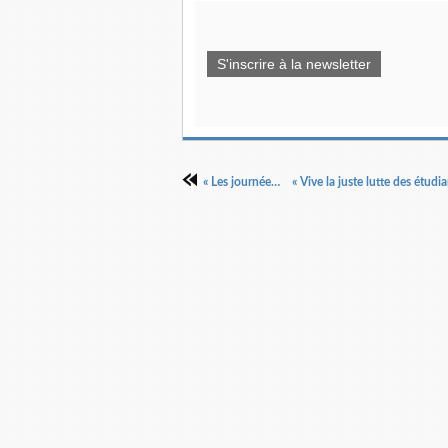
S'inscrire à la newsletter
« Les journées de mai », Noir et blanc, 1968.