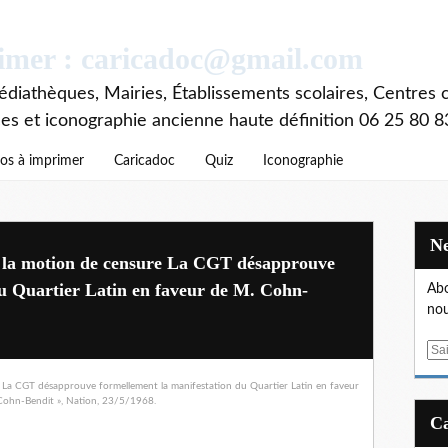
rimer : caricadoc@gmail.com
diathèques, Mairies, Établissements scolaires, Centres c
ces et iconographie ancienne haute définition 06 25 80 8
os à imprimer
Caricadoc
Quiz
Iconographie
té la motion de censure La CGT désapprouve
du Quartier Latin en faveur de M. Cohn-
Abo
nou
E
m
a
i
l