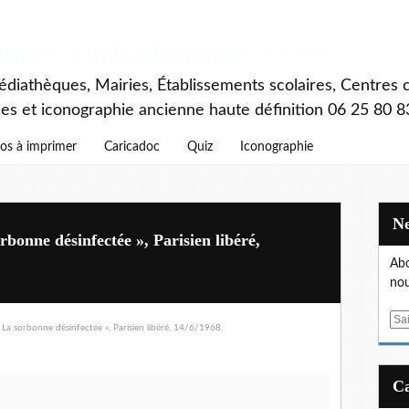
rimer : caricadoc@gmail.com
diathèques, Mairies, Établissements scolaires, Centres c
ces et iconographie ancienne haute définition 06 25 80 8
os à imprimer
Caricadoc
Quiz
Iconographie
bonne désinfectée », Parisien libéré,
Abo
nou
E
m
a
i
l