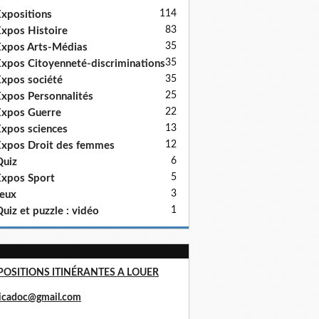
114
xpositions
83
xpos Histoire
35
xpos Arts-Médias
35
xpos Citoyenneté-discriminations
35
xpos société
25
xpos Personnalités
22
xpos Guerre
13
xpos sciences
12
xpos Droit des femmes
6
uiz
5
xpos Sport
3
eux
1
uiz et puzzle : vidéo
POSITIONS ITINÉRANTES A LOUER
ricadoc@gmail.com