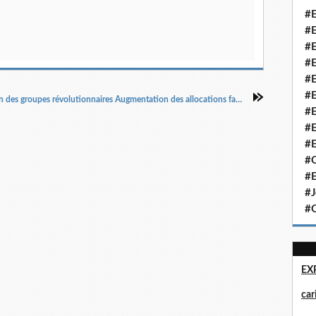
#E
#E
#E
#E
#E
#E
« Dissolution des groupes révolutionnaires Augmentation des allocations familiales La révolution culturelle à la Sorbonne », Le Figaro, 13/6/1968.
#E
#E
#E
#Q
#E
#J
#Q
EX
ca