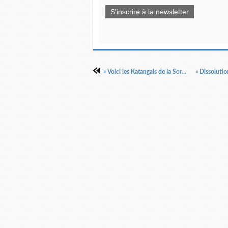
S'inscrire à la newsletter
« Voici les Katangais de la Sorbonne », Paris Jour, 14/6/1968.