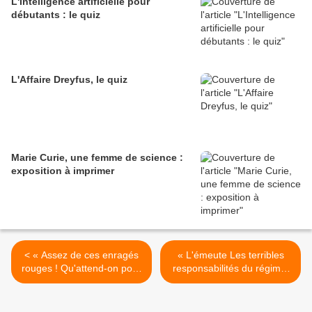
L'Intelligence artificielle pour
débutants : le quiz
L'Affaire Dreyfus, le quiz
Marie Curie, une femme de science :
exposition à imprimer
< « Assez de ces enragés
« L'émeute Les terribles
rouges ! Qu'attend-on pour
responsabilités du régime.
expulser l'allemand Cohn-
Vrais et faux étudiants Des
Bendit, chef des
commandos de guerre
commandos de vandales
civile », Minute, 9/5/1968. >