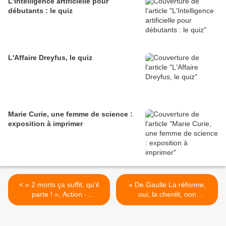
L'Intelligence artificielle pour
débutants : le quiz
L'Affaire Dreyfus, le quiz
Marie Curie, une femme de science :
exposition à imprimer
< « 2 morts ça suffit, qu'il
« De Gaulle La réforme,
parte ! », Action -
oui, la chenlit, non
Hebdomadaire de
Boulogne billancourt.
l’indépendance Française,
Renault », Carrefour des
12/6/1968.
idées, 22/5/1968. >