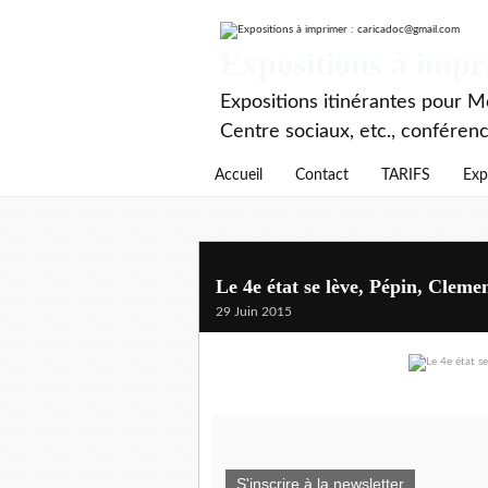
Expositions à imp
Expositions itinérantes pour Mé
Centre sociaux, etc., conféren
Accueil
Contact
TARIFS
Exp
Le 4e état se lève, Pépin, Clem
29 Juin 2015
S'inscrire à la newsletter