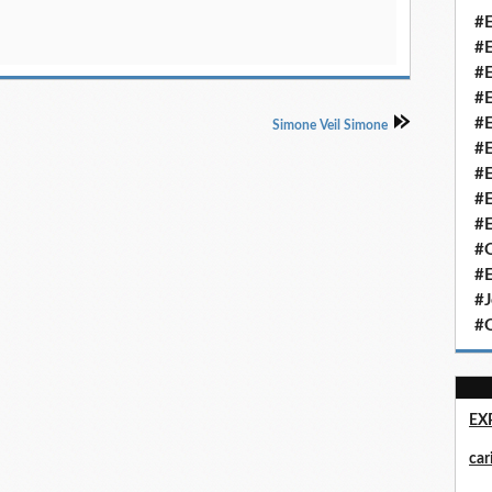
#E
#E
#E
#E
#E
Simone Veil Simone
#E
#E
#E
#E
#Q
#E
#J
#Q
EX
ca