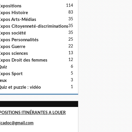
114
xpositions
83
xpos Histoire
35
xpos Arts-Médias
35
xpos Citoyenneté-discriminations
35
xpos société
25
xpos Personnalités
22
xpos Guerre
13
xpos sciences
12
xpos Droit des femmes
6
uiz
5
xpos Sport
3
eux
1
uiz et puzzle : vidéo
POSITIONS ITINÉRANTES A LOUER
ricadoc@gmail.com