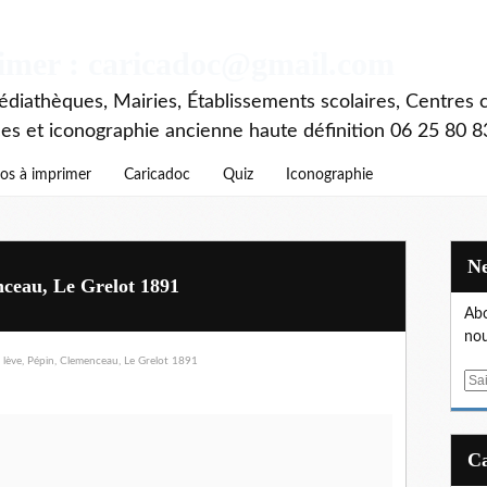
rimer : caricadoc@gmail.com
diathèques, Mairies, Établissements scolaires, Centres c
ces et iconographie ancienne haute définition 06 25 80 8
os à imprimer
Caricadoc
Quiz
Iconographie
enceau, Le Grelot 1891
Abo
nou
E
m
a
i
l