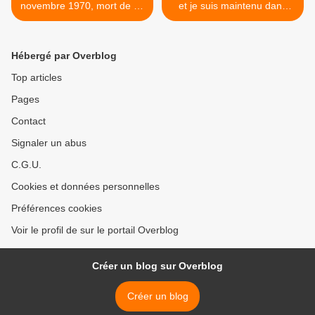
novembre 1970, mort de de
et je suis maintenu dans
Gaulle décès funérailles
l'auxiliaire pour pieds plats
(...) Maintenant je suis sûr
d'être tranquille dans mon
Hébergé par Overblog
bureau jusqu'à la fin de la
guerre" (novembre 1914) >
Top articles
Pages
Contact
Signaler un abus
C.G.U.
Cookies et données personnelles
Préférences cookies
Voir le profil de sur le portail Overblog
Créer un blog sur Overblog
Créer un blog