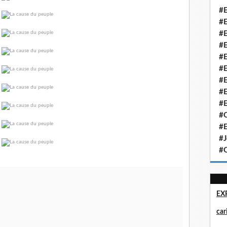
#E
#E
#E
#E
#E
#E
#E
#E
#E
#Q
#E
#J
#Q
EX
ca