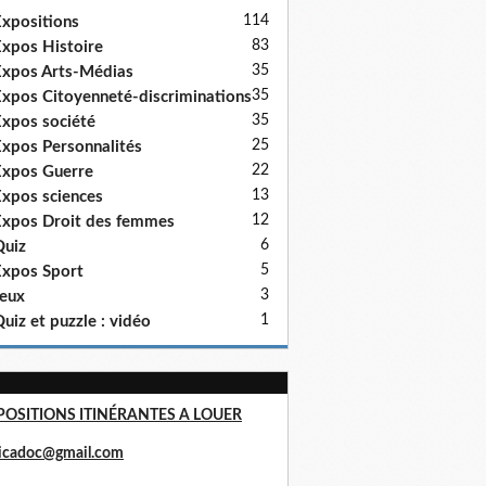
114
xpositions
83
xpos Histoire
35
xpos Arts-Médias
35
xpos Citoyenneté-discriminations
35
xpos société
25
xpos Personnalités
22
xpos Guerre
13
xpos sciences
12
xpos Droit des femmes
6
uiz
5
xpos Sport
3
eux
1
uiz et puzzle : vidéo
POSITIONS ITINÉRANTES A LOUER
ricadoc@gmail.com