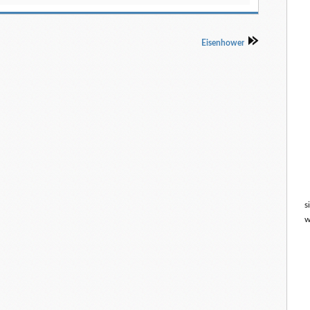
Eisenhower
s
w