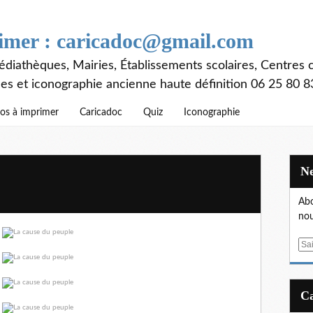
rimer : caricadoc@gmail.com
diathèques, Mairies, Établissements scolaires, Centres c
ces et iconographie ancienne haute définition 06 25 80 8
os à imprimer
Caricadoc
Quiz
Iconographie
Abo
nou
E
m
a
i
l