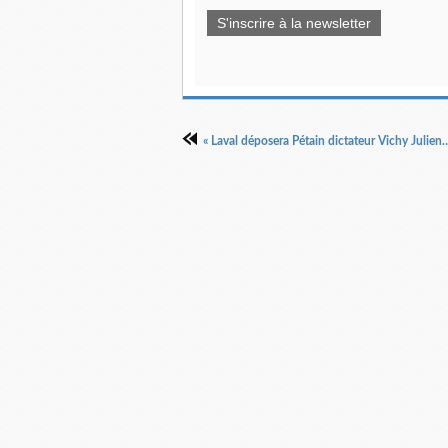
S'inscrire à la newsletter
« Laval déposera Pétain dictateur Vichy Julien Caille Potsdam