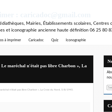
rimer : caricadoc@gmail.com
diathèques, Mairies, Établissements scolaires, Centres c
ces et iconographie ancienne haute définition 06 25 80 8
os à imprimer
Caricadoc
Quiz
Iconographie
t Le maréchal n'était pas libre Charbon », La
Abo
nou
E
m
a
i
l