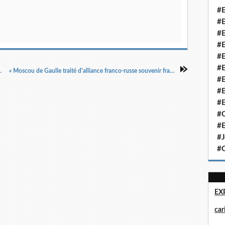
#E
#E
#E
#E
#E
#E
 », La Croix du Nord, 3/8/1945.
« Moscou de Gaulle traité d'alliance franco-russe souvenir franco-canadien à Lille Famille », La Croix du Nord, 12/12/1944.
#E
#E
#E
#Q
#E
#J
#Q
EX
ca