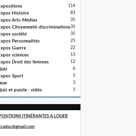
114
xpositions
83
xpos Histoire
35
xpos Arts-Médias
35
xpos Citoyenneté-discriminations
35
xpos société
25
xpos Personnalités
22
xpos Guerre
13
xpos sciences
12
xpos Droit des femmes
6
uiz
5
xpos Sport
3
eux
1
uiz et puzzle : vidéo
POSITIONS ITINÉRANTES A LOUER
ricadoc@gmail.com