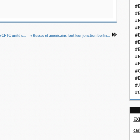
#E
#E
#E
#E
#E
« Danube Russe Dresde Nuremberg est tombée CFTC unité syndicale », La Croix du Nord, 21/4/1945.
« Russes et américains font leur jonction berlin », La Croix du Nord, 22/4/1945.
#E
#E
#E
#E
#Q
#E
#J
#Q
EX
ca