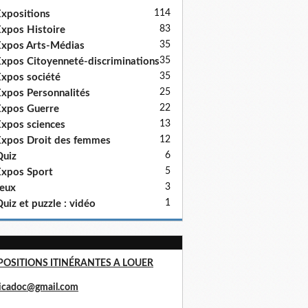
114
xpositions
83
xpos Histoire
35
xpos Arts-Médias
35
xpos Citoyenneté-discriminations
35
xpos société
25
xpos Personnalités
22
xpos Guerre
13
xpos sciences
12
xpos Droit des femmes
6
uiz
5
xpos Sport
3
eux
1
uiz et puzzle : vidéo
POSITIONS ITINÉRANTES A LOUER
ricadoc@gmail.com