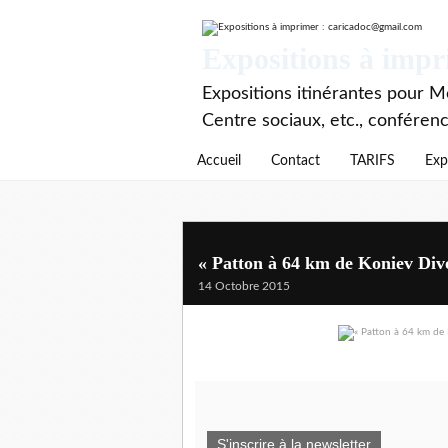
Expositions à imp
Expositions itinérantes pour Mé
Centre sociaux, etc., conféren
Accueil
Contact
TARIFS
Exp
« Patton à 64 km de Koniev Divo
14 Octobre 2015
S'inscrire à la newsletter