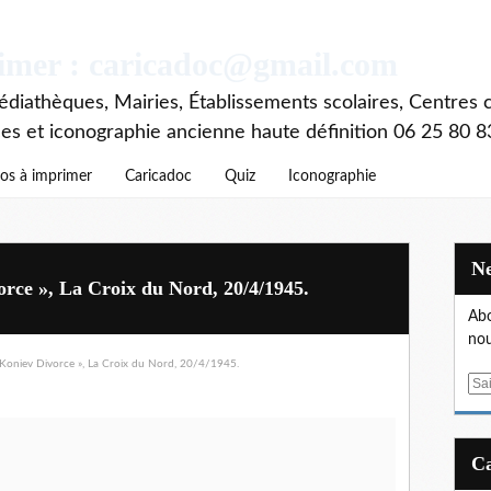
rimer : caricadoc@gmail.com
diathèques, Mairies, Établissements scolaires, Centres c
ces et iconographie ancienne haute définition 06 25 80 8
os à imprimer
Caricadoc
Quiz
Iconographie
rce », La Croix du Nord, 20/4/1945.
Abo
nou
E
m
a
i
l