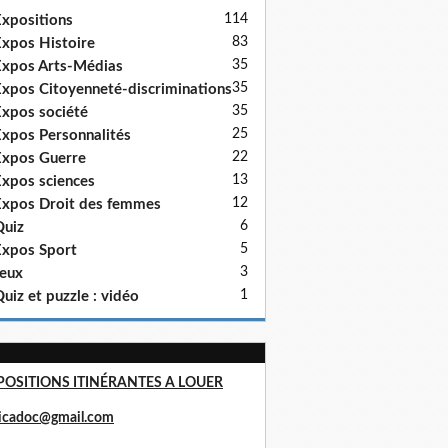
114
xpositions
83
xpos Histoire
35
xpos Arts-Médias
35
xpos Citoyenneté-discriminations
35
xpos société
25
xpos Personnalités
22
xpos Guerre
13
xpos sciences
12
xpos Droit des femmes
6
uiz
5
xpos Sport
3
eux
1
uiz et puzzle : vidéo
POSITIONS ITINÉRANTES A LOUER
ricadoc@gmail.com