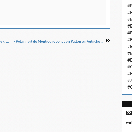
#E
#E
#E
#E
#E
#E
« Berlin Prisonniers De gaulle Pétain Ratisbonne », La Croix du Nord, 26/4/1945.
« Pétain fort de Montrouge Jonction Patton en Autriche », La Croix du Nord, 28/4/1945.
#E
#E
#E
#Q
#E
#J
#Q
EX
ca