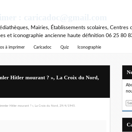
rimer : caricadoc@gmail.com
diathèques, Mairies, Établissements scolaires, Centres c
ces et iconographie ancienne haute définition 06 25 80 8
os à imprimer
Caricadoc
Quiz
Iconographie
ler Hitler mourant ? », La Croix du Nord,
Abo
nou
E
m
a
i
l