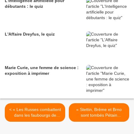
L'Intelligence artificielle pour
débutants : le quiz
L'Affaire Dreyfus, le quiz
Marie Curie, une femme de science :
exposition à imprimer
< « Les Russes combattent
« Stettin, Brême et Brno
dans les faubourgs de
sont tombés Pétain
Berlin Démocratie ou
Conférence de Saint
Dictature », La Voix du
Francisco Mussolini », La
Nord, 22/4/1945.
Voix du Nord, 27/4/1945. >