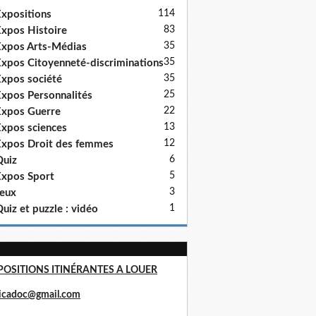
114
xpositions
83
xpos Histoire
35
xpos Arts-Médias
35
xpos Citoyenneté-discriminations
35
xpos société
25
xpos Personnalités
22
xpos Guerre
13
xpos sciences
12
xpos Droit des femmes
6
uiz
5
xpos Sport
3
eux
1
uiz et puzzle : vidéo
POSITIONS ITINÉRANTES A LOUER
ricadoc@gmail.com