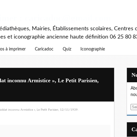
rimer : caricadoc@gmail.com
diathèques, Mairies, Établissements scolaires, Centres c
ces et iconographie ancienne haute définition 06 25 80 8
os à imprimer
Caricadoc
Quiz
Iconographie
t inconnu Armistice », Le Petit Parisien,
Abo
nou
E
m
a
i
l