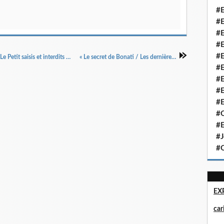
#E
#E
#E
#E
#E
Alfred Le Petit (1841-1909), « Dessins d'Alfred Le Petit saisis et interdits par le gouvernement, en violation de la loi sur la presse », La Revanche n° 16, 4/11/1886 (Louis Peyramont).
« Le secret de Bonati / Les dernières lettres des sacrifiés de Stalingrad », Candide, 1/2/1962.
#E
#E
#E
#E
#Q
#E
#J
#Q
EX
ca