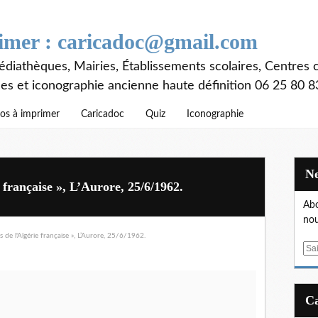
rimer : caricadoc@gmail.com
diathèques, Mairies, Établissements scolaires, Centres c
ces et iconographie ancienne haute définition 06 25 80 8
os à imprimer
Caricadoc
Quiz
Iconographie
e française », L’Aurore, 25/6/1962.
Abo
nou
E
m
a
i
l