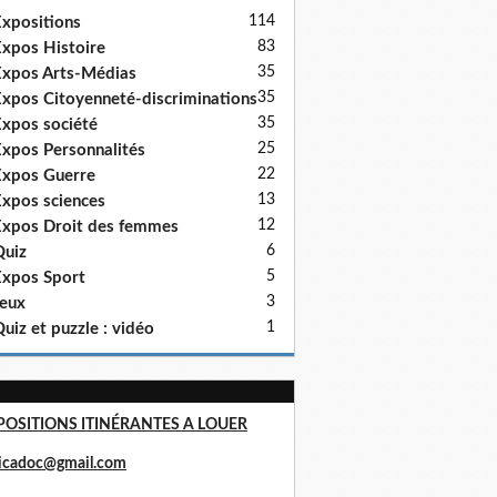
114
xpositions
83
xpos Histoire
35
xpos Arts-Médias
35
xpos Citoyenneté-discriminations
35
xpos société
25
xpos Personnalités
22
xpos Guerre
13
xpos sciences
12
xpos Droit des femmes
6
uiz
5
xpos Sport
3
eux
1
uiz et puzzle : vidéo
POSITIONS ITINÉRANTES A LOUER
ricadoc@gmail.com