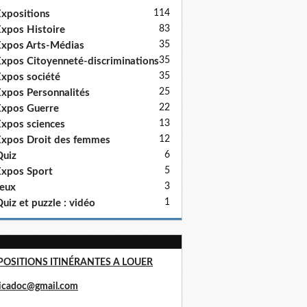
114
xpositions
83
xpos Histoire
35
xpos Arts-Médias
35
xpos Citoyenneté-discriminations
35
xpos société
25
xpos Personnalités
22
xpos Guerre
13
xpos sciences
12
xpos Droit des femmes
6
uiz
5
xpos Sport
3
eux
1
uiz et puzzle : vidéo
POSITIONS ITINÉRANTES A LOUER
ricadoc@gmail.com