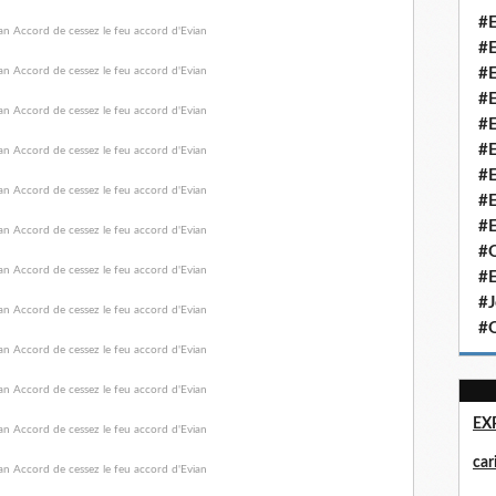
#E
#E
#E
#E
#E
#E
#E
#E
#E
#Q
#E
#J
#Q
EX
ca