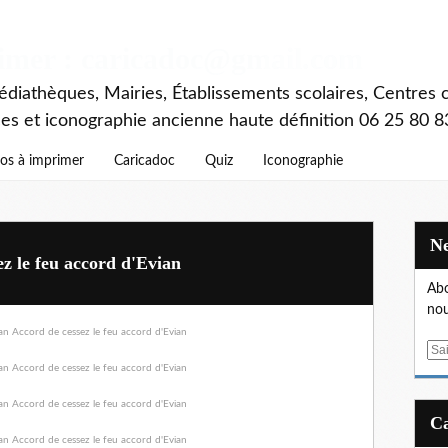
rimer : caricadoc@gmail.com
diathèques, Mairies, Établissements scolaires, Centres c
ces et iconographie ancienne haute définition 06 25 80 8
os à imprimer
Caricadoc
Quiz
Iconographie
z le feu accord d'Evian
Abo
nou
E
m
a
i
l