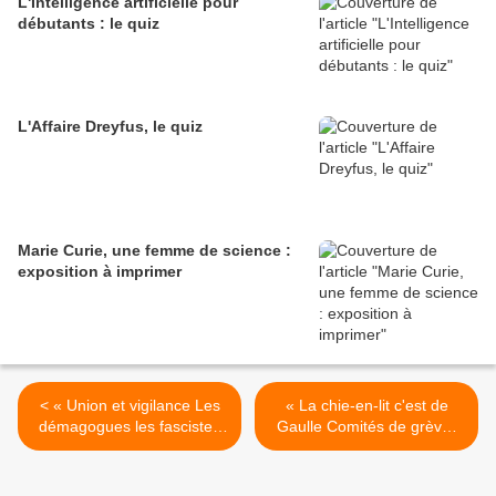
L'Intelligence artificielle pour
débutants : le quiz
L'Affaire Dreyfus, le quiz
Marie Curie, une femme de science :
exposition à imprimer
< « Union et vigilance Les
« La chie-en-lit c'est de
démagogues les fascistes
Gaulle Comités de grève-
la dictature rouge les
ouvriers-étudiants-
enragés veulent détruire la
enseignants-paysans-
liberté Ils s'attaquent aux
jeunes soldats tous