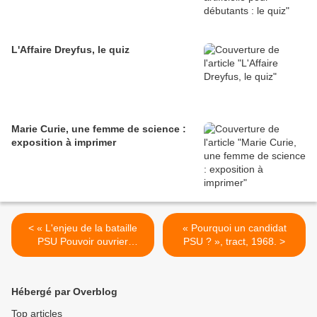
L'Affaire Dreyfus, le quiz
Marie Curie, une femme de science :
exposition à imprimer
< « L'enjeu de la bataille
« Pourquoi un candidat
PSU Pouvoir ouvrier
PSU ? », tract, 1968. >
pouvoir paysan pouvoir
étudiant pouvoir au peuple
psu », Tribune socialiste,
Hébergé par Overblog
20/6/1968.
Top articles