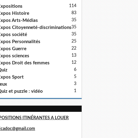
114
xpositions
83
xpos Histoire
35
xpos Arts-Médias
35
xpos Citoyenneté-discriminations
35
xpos société
25
xpos Personnalités
22
xpos Guerre
13
xpos sciences
12
xpos Droit des femmes
6
uiz
5
xpos Sport
3
eux
1
uiz et puzzle : vidéo
POSITIONS ITINÉRANTES A LOUER
ricadoc@gmail.com