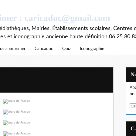
rimer : caricadoc@gmail.com
diathèques, Mairies, Établissements scolaires, Centres c
ces et iconographie ancienne haute définition 06 25 80 8
os à imprimer
Caricadoc
Quiz
Iconographie
Abo
nou
E
m
a
i
l