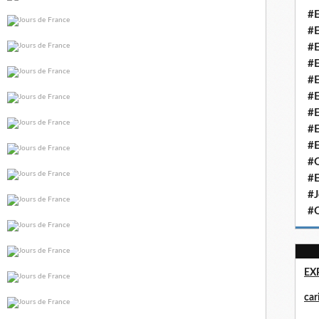
#E
#E
#E
#E
#E
#E
#E
#E
#E
#Q
#E
#J
#Q
EX
ca