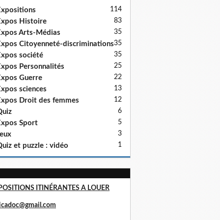
114
xpositions
83
xpos Histoire
35
xpos Arts-Médias
35
xpos Citoyenneté-discriminations
35
xpos société
25
xpos Personnalités
22
xpos Guerre
13
xpos sciences
12
xpos Droit des femmes
6
uiz
5
xpos Sport
3
eux
1
uiz et puzzle : vidéo
POSITIONS ITINÉRANTES A LOUER
ricadoc@gmail.com