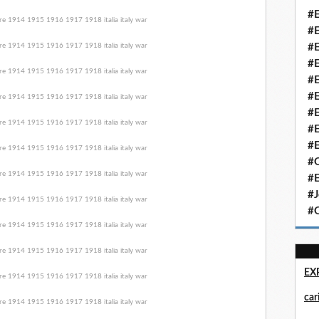
#E
#E
#E
#E
#E
#E
#E
#E
#E
#Q
#E
#J
#Q
EX
ca