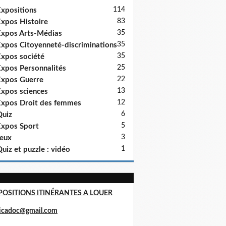
114
xpositions
83
xpos Histoire
35
xpos Arts-Médias
35
xpos Citoyenneté-discriminations
35
xpos société
25
xpos Personnalités
22
xpos Guerre
13
xpos sciences
12
xpos Droit des femmes
6
uiz
5
xpos Sport
3
eux
1
uiz et puzzle : vidéo
POSITIONS ITINÉRANTES A LOUER
ricadoc@gmail.com