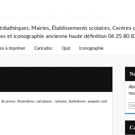
rimer : caricadoc@gmail.com
diathèques, Mairies, Établissements scolaires, Centres c
ces et iconographie ancienne haute définition 06 25 80 8
os à imprimer
Caricadoc
Quiz
Iconographie
Abo
nou
de presse, illustrations, caricatures, cartoons, Karikaturen,
auxquels sont
E
m
a
i
l