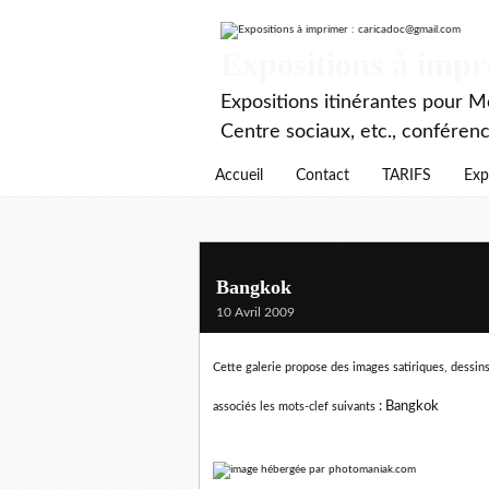
Expositions à imp
Expositions itinérantes pour Mé
Centre sociaux, etc., conféren
Accueil
Contact
TARIFS
Exp
Bangkok
10 Avril 2009
Cette galerie propose des images satiriques, dessins 
:
Bangkok
associés les mots-clef suivants