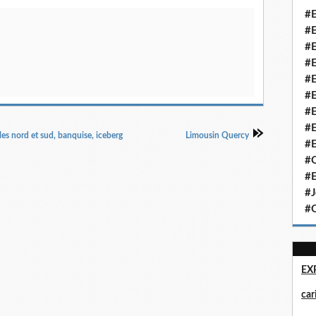
#E
#E
#E
#E
#E
#E
#E
#E
les nord et sud, banquise, iceberg
Limousin Quercy
#E
#Q
#E
#J
#Q
EX
ca