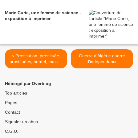
Marie Curie, une femme de science :
exposition à imprimer
< Prostitution, prostituée,
Guerre d'Algérie guerre
prostituées, bordel, maison
d'indépendance
close, proxénétisme,
autodétermination algérie
proxénète
française algérie algérienne
OAS >
Hébergé par Overblog
Top articles
Pages
Contact
Signaler un abus
C.G.U.