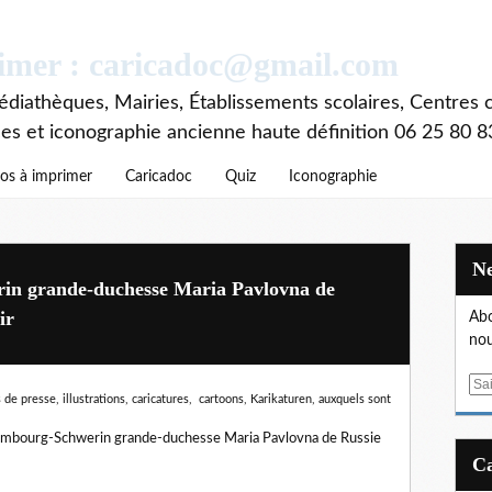
rimer : caricadoc@gmail.com
diathèques, Mairies, Établissements scolaires, Centres c
ces et iconographie ancienne haute définition 06 25 80 8
os à imprimer
Caricadoc
Quiz
Iconographie
in grande-duchesse Maria Pavlovna de
ir
Abo
nou
E
de presse, illustrations, caricatures, cartoons, Karikaturen,
auxquels sont
m
a
mbourg-Schwerin grande-duchesse Maria Pavlovna de Russie
i
l