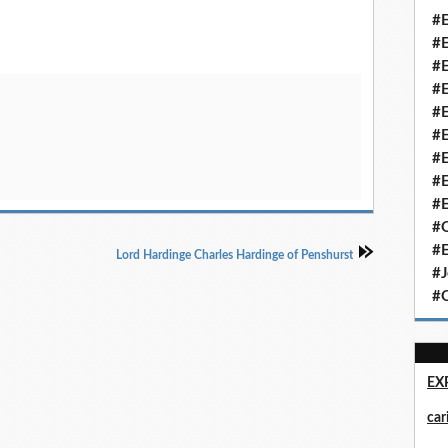
#E
#E
#E
#E
#E
#E
#E
#E
#E
#Q
#E
Lord Hardinge Charles Hardinge of Penshurst
#J
#Q
EX
ca