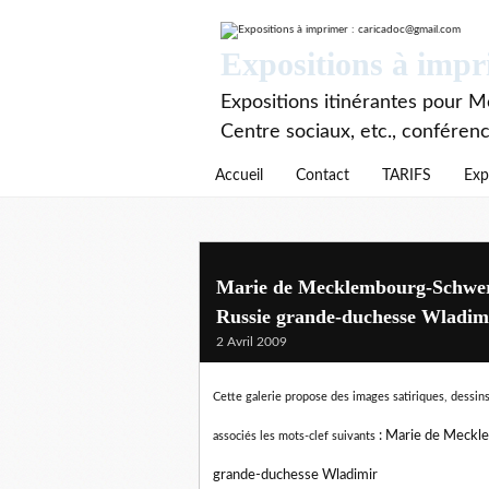
Expositions à imp
Expositions itinérantes pour Mé
Centre sociaux, etc., conféren
Accueil
Contact
TARIFS
Exp
Marie de Mecklembourg-Schwer
Russie grande-duchesse Wladim
2 Avril 2009
Cette galerie propose des images satiriques, dessins 
:
Marie de Meckle
associés les mots-clef suivants
grande-duchesse Wladimir