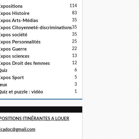
114
xpositions
83
xpos Histoire
35
xpos Arts-Médias
35
xpos Citoyenneté-discriminations
35
xpos société
25
xpos Personnalités
22
xpos Guerre
13
xpos sciences
12
xpos Droit des femmes
6
uiz
5
xpos Sport
3
eux
1
uiz et puzzle : vidéo
POSITIONS ITINÉRANTES A LOUER
ricadoc@gmail.com