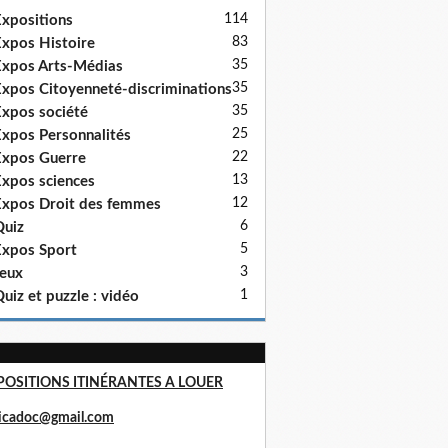
114
xpositions
83
xpos Histoire
35
xpos Arts-Médias
35
xpos Citoyenneté-discriminations
35
xpos société
25
xpos Personnalités
22
xpos Guerre
13
xpos sciences
12
xpos Droit des femmes
6
uiz
5
xpos Sport
3
eux
1
uiz et puzzle : vidéo
POSITIONS ITINÉRANTES A LOUER
ricadoc@gmail.com