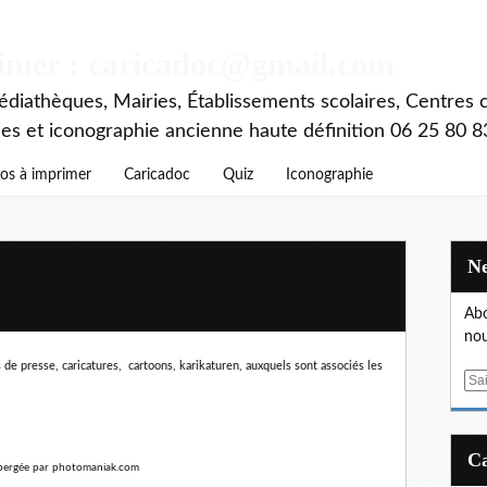
rimer : caricadoc@gmail.com
diathèques, Mairies, Établissements scolaires, Centres c
ces et iconographie ancienne haute définition 06 25 80 8
os à imprimer
Caricadoc
Quiz
Iconographie
Abo
nou
 de presse, caricatures, cartoons, karikaturen,
auxquels sont associés les
E
m
a
i
l