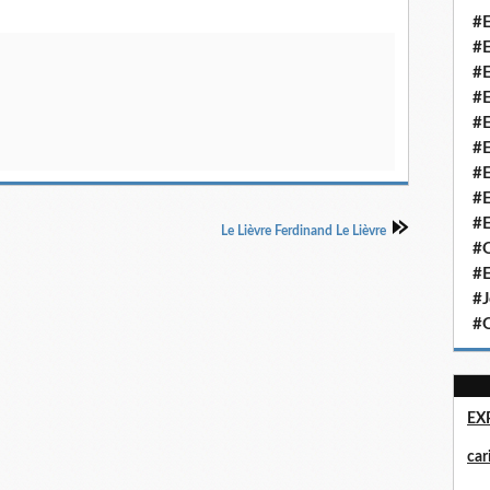
#E
#E
#E
#E
#E
#E
#E
#E
#E
Le Lièvre Ferdinand Le Lièvre
#Q
#E
#J
#Q
EX
ca