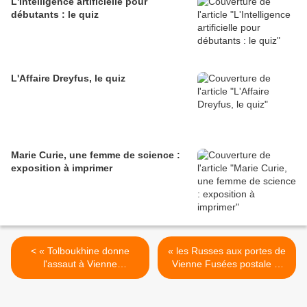
L'Intelligence artificielle pour
débutants : le quiz
L'Affaire Dreyfus, le quiz
Marie Curie, une femme de science :
exposition à imprimer
< « Tolboukhine donne
« les Russes aux portes de
l'assaut à Vienne
Vienne Fusées postale »,
Montgomery atteint le
Résistance La voix de
Zuiderzée Fritz Mandl »,
Paris, 4/4/1945. >
Paris-Presse, 5/4/1945.