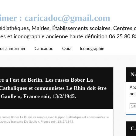
rimer : caricadoc@gmail.com
diathèques, Mairies, Établissements scolaires, Centres c
ces et iconographie ancienne haute définition 06 25 80 8
os à imprimer
Caricadoc
Quiz
Iconographie
re à l'est de Berlin. Les russes Bober La
Catholiques et communistes Le Rhin doit être
Abo
nou
Gaulle », France soir, 13/2/1945.
E
m
a
i
l