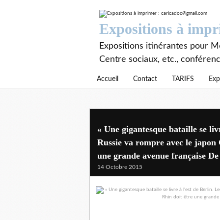
Expositions à imp
Expositions itinérantes pour Mé
Centre sociaux, etc., conféren
Accueil
Contact
TARIFS
Exp
« Une gigantesque bataille se liv
Russie va rompre avec le japon 
une grande avenue française De 
14 Octobre 2015