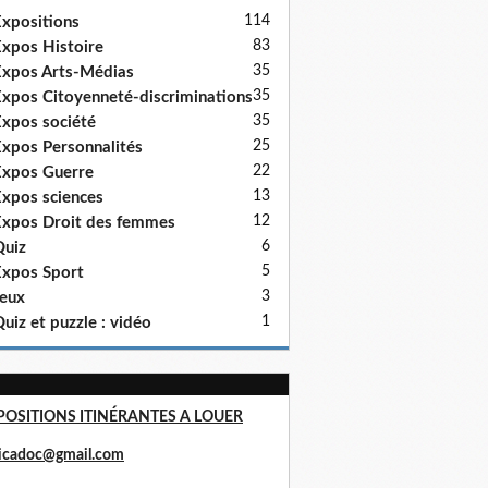
114
xpositions
83
xpos Histoire
35
xpos Arts-Médias
35
xpos Citoyenneté-discriminations
35
xpos société
25
xpos Personnalités
22
xpos Guerre
13
xpos sciences
12
xpos Droit des femmes
6
uiz
5
xpos Sport
3
eux
1
uiz et puzzle : vidéo
POSITIONS ITINÉRANTES A LOUER
ricadoc@gmail.com