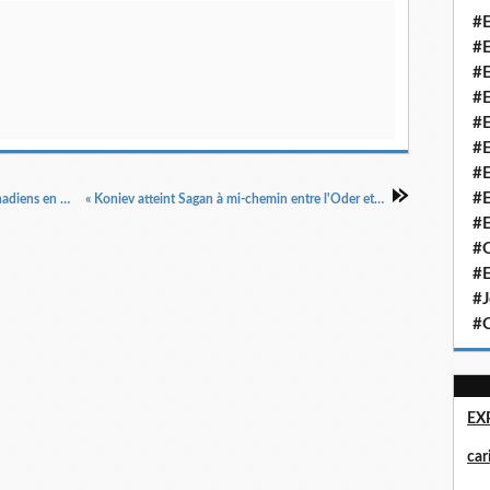
#E
#E
#E
#E
#E
#E
#E
#E
« L'offensive contre Berlin a commencé Les canadiens en vue de Clèves La France serait invitée à la conférence des trois ? Depuis 1940 l'Indochine », Résistance La voix de Paris, 11/2/1945.
« Koniev atteint Sagan à mi-chemin entre l'Oder et la Sprée Démission de m. Deniau paris a faim La conférence des trois à Yalta en Crimée », Libaration Soir, 14/2/1945.
#E
#Q
#E
#J
#Q
EX
ca